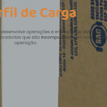
rfil de Carga
s desenvolve operações e entregas de diversos ti
ercadorias que são
incompatíveis
com nossa polít
operação.