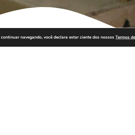
o continuar navegando, você declara estar ciente dos nossos
Termos d
Levar
NÃO
transporta:
Animais Vivos
Armas de fogo e muniç